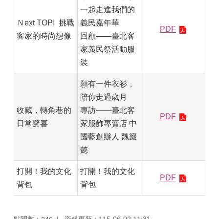
一起走進我們的
Ｎext TOP! 挑戰
義民嘉年華
PDF
客家的時尚想像
回顧——臺北客
家義民祭活動服
裝
願有一件衣衫，
陪你走過歲月
收藏，轉角巷的
專訪——臺北客
PDF
日常驚喜
家服飾專賣店 中
國藍創辦人 魏籤
懿
打開！我的文化
打開！我的文化
PDF
背包
背包
點閱數：
資料更新：115-06-02 11:31