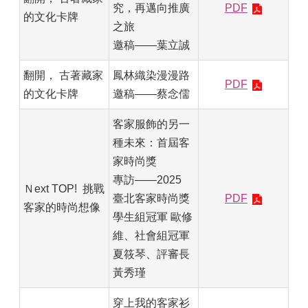
究，再邁向推廣
PDF
的文化卡牌
之旅
邀稿——葉立誠
翻開， 古著藏家
鳳林織染漫漫路
PDF
的文化卡牌
邀稿——蔡念儒
客家服飾的另一
種未來：首屆客
家時尚獎
專訪——2025
Ｎext TOP! 挑戰
臺北客家時尚獎
PDF
客家的時尚想像
學生組冠軍 歐修
維、社會組冠軍
夏筱琴、評審長
黃秀瑾
穿上我的客家衫