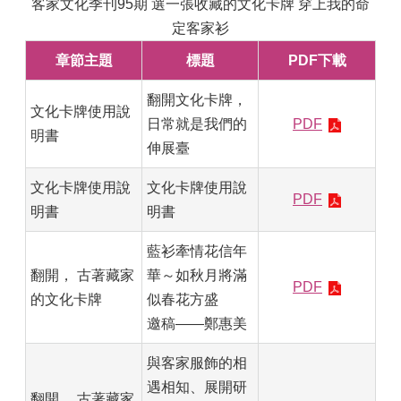
客家文化季刊95期 選一張收藏的文化卡牌 穿上我的命
定客家衫
章節主題
標題
PDF下載
翻開文化卡牌，
文化卡牌使用說
日常就是我們的
PDF
明書
伸展臺
文化卡牌使用說
文化卡牌使用說
PDF
明書
明書
藍衫牽情花信年
翻開， 古著藏家
華～如秋月將滿
PDF
的文化卡牌
似春花方盛
邀稿——鄭惠美
與客家服飾的相
遇相知、展開研
翻開， 古著藏家