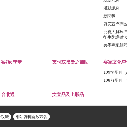
最新消息
活動訊息
新聞稿
資安宣導專
公務人員執
衛生防護辦
美學專家顧
客語e學堂
支付或接受之補助
客家文化季
109後季刊
108前季刊
台北通
文宣品及出版品
全政策
網站資料開放宣告