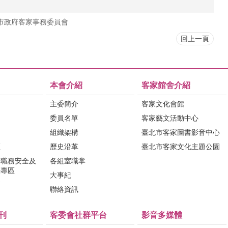
市政府客家事務委員會
回上一頁
本會介紹
客家館舍介紹
主委簡介
客家文化會館
委員名單
客家藝文活動中心
組織架構
臺北市客家圖書影音中心
區
歷史沿革
臺北市客家文化主題公園
行職務安全及
各組室職掌
法專區
大事紀
問
聯絡資訊
刊
客委會社群平台
影音多媒體