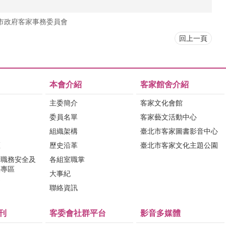
市政府客家事務委員會
回上一頁
本會介紹
客家館舍介紹
主委簡介
客家文化會館
委員名單
客家藝文活動中心
組織架構
臺北市客家圖書影音中心
區
歷史沿革
臺北市客家文化主題公園
行職務安全及
各組室職掌
法專區
大事紀
問
聯絡資訊
刊
客委會社群平台
影音多媒體