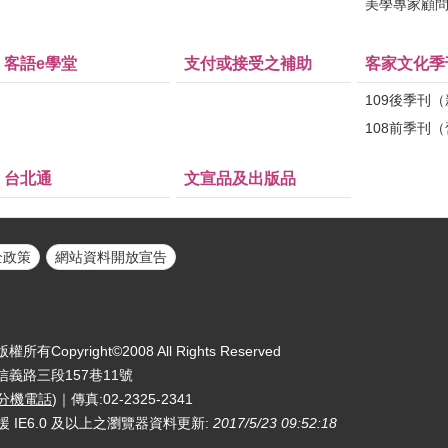
美學專家顧
客語e學堂
支付或接受之補助
客家文化季
109後季刊
108前季刊
台北通
文宣品及出版品
全政策
網站資料開放宣告
yright©2008 All Rights Reserved
區信義路三段157巷11號
分機電話
)｜傳真:02-2325-2341
援 IE6.0 及以上之瀏覽器
資料更新:
2017/5/23 09:52:18