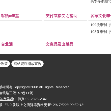
美學專家顧
客語e學堂
支付或接受之補助
客家文化季
109後季刊
108前季刊
台北通
文宣品及出版品
全政策
網站資料開放宣告
yright©2008 All Rights Reserved
區信義路三段157巷11號
分機電話
)｜傳真:02-2325-2341
援 IE6.0 及以上之瀏覽器
資料更新:
2017/5/23 09:52:18