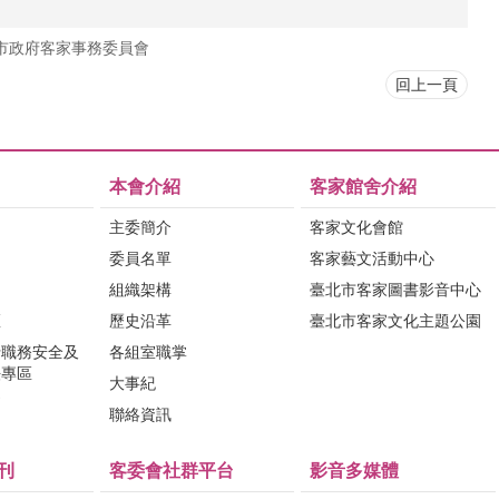
市政府客家事務委員會
回上一頁
本會介紹
客家館舍介紹
主委簡介
客家文化會館
委員名單
客家藝文活動中心
組織架構
臺北市客家圖書影音中心
區
歷史沿革
臺北市客家文化主題公園
行職務安全及
各組室職掌
法專區
大事紀
問
聯絡資訊
刊
客委會社群平台
影音多媒體