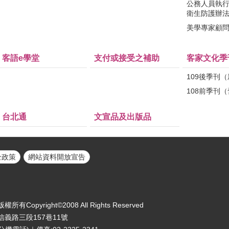
公務人員執
衛生防護辦
美學專家顧
客語e學堂
支付或接受之補助
客家文化季
109後季刊
108前季刊
台北通
文宣品及出版品
全政策
網站資料開放宣告
yright©2008 All Rights Reserved
區信義路三段157巷11號