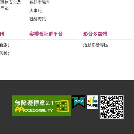
行職務安全及
各組室職掌
法專區
大事紀
問
聯絡資訊
刊
客委會社群平台
影音多媒體
（新版）
活動影音專區
（舊版）