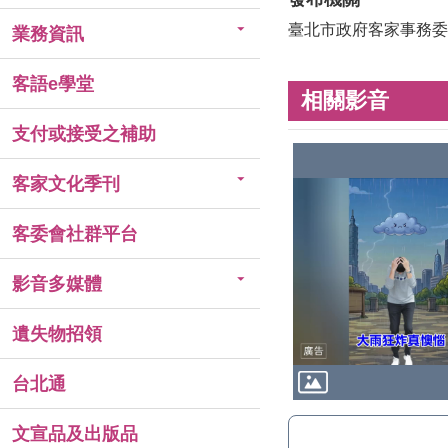
臺北市政府客家事務委
業務資訊
客語e學堂
相關影音
支付或接受之補助
客家文化季刊
客委會社群平台
影音多媒體
遺失物招領
台北通
文宣品及出版品