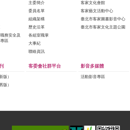
主委簡介
客家文化會館
委員名單
客家藝文活動中心
組織架構
臺北市客家圖書影音中心
區
歷史沿革
臺北市客家文化主題公園
行職務安全及
各組室職掌
法專區
大事紀
問
聯絡資訊
刊
客委會社群平台
影音多媒體
（新版）
活動影音專區
（舊版）