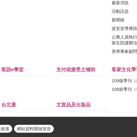
最新消息
活動訊息
新聞稿
資安宣導專
公務人員執
衛生防護辦
美學專家顧
客語e學堂
支付或接受之補助
客家文化季
109後季刊
108前季刊
台北通
文宣品及出版品
全政策
網站資料開放宣告