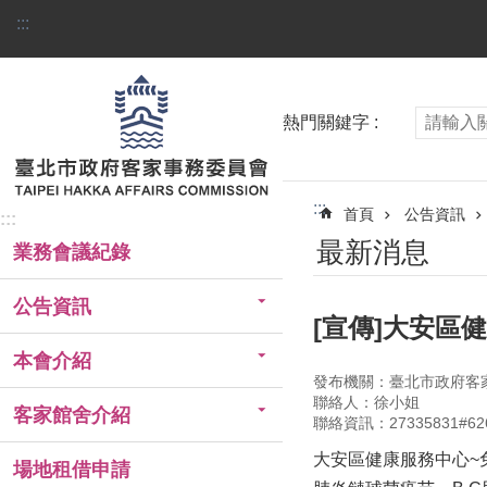
跳到主要內容區塊
:::
熱門關鍵字
:::
首頁
公告資訊
:::
最新消息
業務會議紀錄
公告資訊
[宣傳]大安區
本會介紹
發布機關：臺北市政府客
聯絡人：徐小姐
客家館舍介紹
聯絡資訊：27335831#62
大安區健康服務中心~
場地租借申請