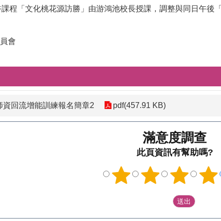
日上午課程「文化桃花源訪勝」由游鴻池校長授課，調整與同日午
員會
師資回流增能訓練報名簡章2
pdf(457.91 KB)
滿意度調查
此頁資訊有幫助嗎?