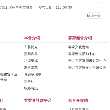
市政府客家事務委員會
發布日期：115-06-30
回上一頁
本會介紹
客家館舍介紹
主委簡介
客家文化會館
委員名單
客家藝文活動中心
組織架構
臺北市客家圖書影音中心
區
歷史沿革
臺北市客家文化主題公園
行職務安全及
各組室職掌
法專區
大事紀
問
聯絡資訊
刊
客委會社群平台
影音多媒體
（新版）
活動影音專區