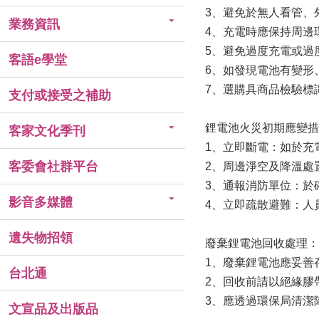
3、避免於無人看管、
業務資訊
4、充電時應保持周邊
5、避免過度充電或過
客語e學堂
6、如發現電池有變形
7、選購具商品檢驗標
支付或接受之補助
鋰電池火災初期應變措
客家文化季刊
1、立即斷電：如於充
客委會社群平台
2、周邊淨空及降溫處
3、通報消防單位：於
影音多媒體
4、立即疏散避難：人
遺失物招領
廢棄鋰電池回收處理：
1、廢棄鋰電池應妥善
台北通
2、回收前請以絕緣膠
3、應透過環保局清潔
文宣品及出版品