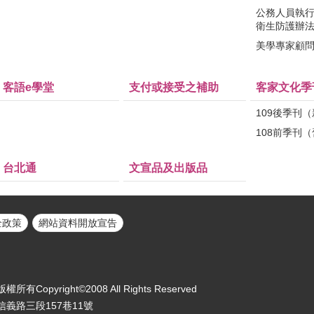
公務人員執
衛生防護辦
美學專家顧
客語e學堂
支付或接受之補助
客家文化季
109後季刊
108前季刊
台北通
文宣品及出版品
全政策
網站資料開放宣告
yright©2008 All Rights Reserved
區信義路三段157巷11號