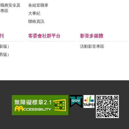
行職務安全及
各組室職掌
法專區
大事紀
問
聯絡資訊
刊
客委會社群平台
影音多媒體
（新版）
活動影音專區
（舊版）