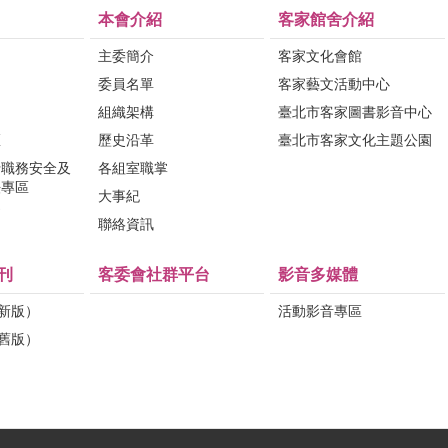
本會介紹
客家館舍介紹
主委簡介
客家文化會館
委員名單
客家藝文活動中心
組織架構
臺北市客家圖書影音中心
區
歷史沿革
臺北市客家文化主題公園
行職務安全及
各組室職掌
法專區
大事紀
問
聯絡資訊
刊
客委會社群平台
影音多媒體
（新版）
活動影音專區
（舊版）