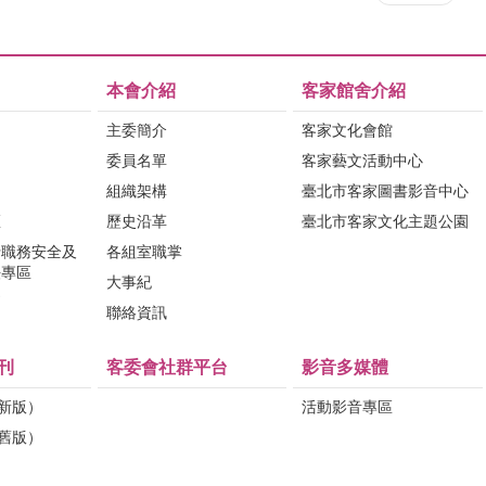
本會介紹
客家館舍介紹
主委簡介
客家文化會館
委員名單
客家藝文活動中心
組織架構
臺北市客家圖書影音中心
區
歷史沿革
臺北市客家文化主題公園
行職務安全及
各組室職掌
法專區
大事紀
問
聯絡資訊
刊
客委會社群平台
影音多媒體
（新版）
活動影音專區
（舊版）