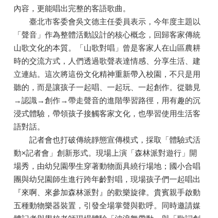
內容，更能唱出完整的客語歌曲。
臺北市客委會吳文德主任委員表示，今年度主題以
「聲音」作為整體活動設計的核心概念，回歸客家傳統
山歌文化的本質。「山歌對唱」曾是客家人在山區農耕
時的交流方式，人們透過歌聲表達情感、分享生活、建
立連結。這次將這份文化精神重新帶入校園，不只是用
聽的，而是讓孩子一起唱、一起玩、一起創作。從聽見
→認識→創作→帶走聲音的進階學習路徑，用有趣的沉
浸式體驗，帶領孩子接觸客家文化，也學習使用生活客
語對話。
記者會也打破傳統靜態宣傳模式，採取「體驗式活
動×記者會」創新形式。現場上演「森林派對遊行」開
場秀，由幼兒園學生穿著動物面具繞行場地；國小合唱
團與幼兒園師生進行跨年齡對唱，現場孩子們一起唱出
『來啊、來參加森林派對』的歡樂旋律。貴賓親手啟動
五種動物樂器裝置，引發全場掌聲與歡呼。同時邀請媒