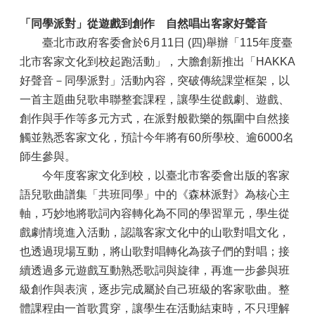
「同學派對」從遊戲到創作 自然唱出客家好聲音
臺北市政府客委會於6月11日 (四)舉辦「115年度臺
北市客家文化到校起跑活動」，大膽創新推出「HAKKA
好聲音－同學派對」活動內容，突破傳統課堂框架，以
一首主題曲兒歌串聯整套課程，讓學生從戲劇、遊戲、
創作與手作等多元方式，在派對般歡樂的氛圍中自然接
觸並熟悉客家文化，預計今年將有60所學校、逾6000名
師生參與。
今年度客家文化到校，以臺北市客委會出版的客家
語兒歌曲譜集「共班同學」中的《森林派對》為核心主
軸，巧妙地將歌詞內容轉化為不同的學習單元，學生從
戲劇情境進入活動，認識客家文化中的山歌對唱文化，
也透過現場互動，將山歌對唱轉化為孩子們的對唱；接
續透過多元遊戲互動熟悉歌詞與旋律，再進一步參與班
級創作與表演，逐步完成屬於自己班級的客家歌曲。整
體課程由一首歌貫穿，讓學生在活動結束時，不只理解