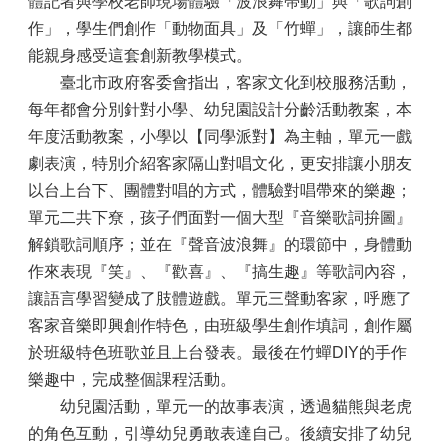
體記者與學校老師現場體驗「波浪舞帶動」與「歌詞創
作」，學生們創作「動物面具」及「竹蟬」，讓師生都
能親身感受這套創新教學模式。
臺北市政府客委會指出，客家文化到校服務活動，
每年都會分別針對小學、幼兒園設計分齡活動教案，本
年度活動教案，小學以【同學派對】為主軸，單元一戲
劇表演，特別介紹客家隔山對唱文化，更安排讓小朋友
以台上台下、團體對唱的方式，體驗對唱帶來的樂趣；
單元二共下尞，孩子們面對一個大型『音樂歌詞拚圖』
解鎖歌詞順序；並在『聲音波浪舞』的環節中，身體動
作來表現『笑』、『歡喜』、『搞生趣』等歌詞內容，
讓語言學習變成了肢體遊戲。單元三聲動客家，呼應了
客家音樂即興創作特色，由班級學生創作填詞，創作屬
於班級特色班歌並且上台發表。最後在竹蟬DIY的手作
樂趣中，完成整個課程活動。
幼兒園活動，單元一的故事表演，透過貓熊與老虎
的角色互動，引導幼兒勇敢表達自己。後續安排了幼兒