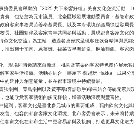
委員會舉辦的「2025 共下來饗好糧」美食文化交流活動，
貴賓—包括詹為元市議員、北臺區域發展堆動委員會：基隆市政
政府客家事務局范姜泰基局長。以及本府環境保護局徐世勲局長
校長、社團夥伴及客家青年共同參與活動，展現都會客家文化的
色文化交流」為主軸，透過餐桌形式呈現客庄飲食精神與原鄉
，推出梅干扣肉、蔥薑雞、福菜古早海鮮羹、麻油雞飯、客家肉
，現場同時邀請來自新北、桃園及苗栗的客家特色攤位展示客
解客家生活樣貌。活動亦結合「轉屋下·藝起玩 Hakka」成果
中的延伸與創意能量，並在都市環境中持續發展。
弦樂團、青鳥樂團以及黃宇寒(客語歌手)帶來結合傳統元素與
，也能欣賞客家藝術的多元樣貌，增添活動深度與豐富性。
提到，客家文化是臺北多元城市的重要組成，藉由飲食文化與
友善、包容的都會客家文化環境。北市客委會表示，未來將持續
使客家文化在都市生活中更容易參與及接觸，打造更具文化魅力