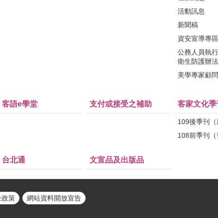
活動訊息
新聞稿
資安宣導專
公務人員執
衛生防護辦
美學專家顧
客語e學堂
支付或接受之補助
客家文化季
109後季刊
108前季刊
台北通
文宣品及出版品
全政策
網站資料開放宣告