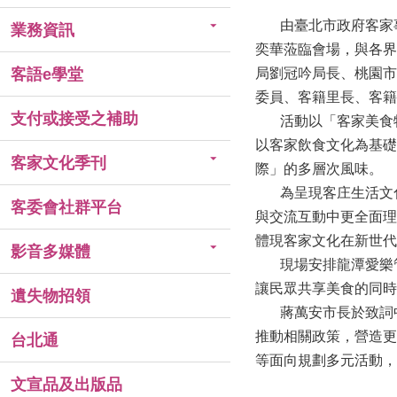
由臺北市政府客家事務
業務資訊
奕華蒞臨會場，與各界
客語e學堂
局劉冠吟局長、桃園市
委員、客籍里長、客籍
支付或接受之補助
活動以「客家美食特
以客家飲食文化為基礎
客家文化季刊
際」的多層次風味。
為呈現客庄生活文化
客委會社群平台
與交流互動中更全面理
體現客家文化在新世代
影音多媒體
現場安排龍潭愛樂管
讓民眾共享美食的同時
遺失物招領
蔣萬安市長於致詞中
推動相關政策，營造更
台北通
等面向規劃多元活動，
文宣品及出版品