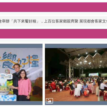
市客委會舉辦「共下來饗好糧」，上百位客家鄉親齊聚 展現都會客家