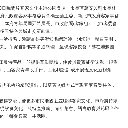
10日晚間於客家文化主題公園登場，市長蔣萬安與副市長林
府民政處客家事務委員會楊玉蘭主委、新北市政府客家事務
、本府青年局周羿希局長、市政顧問(客家組)、北市客委會
多元特色與城市交流能量。
生活樣態，邀請高雄美濃知名總舖師「阿海師」親自掌廚，
丸、芋泥香酥鴨等多道料理，呈現客家飲食「越在地越國
庄農特產品，並提供互動體驗，使參與貴賓能從味覺、視覺
分享，由客家青年以手作、工藝與設計成果展現文化新視角，
現代風格的精彩演出，以新舊交織方式呈現客家音樂特色，
族群交流，使更多市民能親近並理解客家文化。市府將持續
從飲食文化、農特產推廣、青年創意、語言教育與跨區合作
的「都會客家」生活圈。