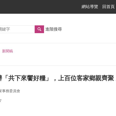
網站導覽
回首頁
進階搜尋
新聞稿
辦「共下來饗好糧」，上百位客家鄉親齊聚
家事務委員會
7