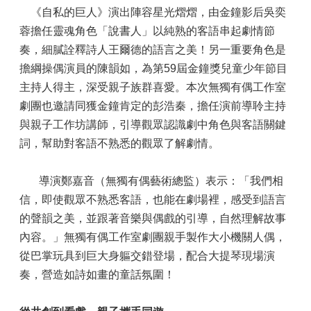
《自私的巨人》演出陣容星光熠熠，由金鐘影后吳奕
蓉擔任靈魂角色「說書人」以純熟的客語串起劇情節
奏，細膩詮釋詩人王爾德的語言之美！另一重要角色是
擔綱操偶演員的陳韻如，為第59屆金鐘獎兒童少年節目
主持人得主，深受親子族群喜愛。本次無獨有偶工作室
劇團也邀請同獲金鐘肯定的彭浩秦，擔任演前導聆主持
與親子工作坊講師，引導觀眾認識劇中角色與客語關鍵
詞，幫助對客語不熟悉的觀眾了解劇情。
導演鄭嘉音（無獨有偶藝術總監）表示：「我們相
信，即使觀眾不熟悉客語，也能在劇場裡，感受到語言
的聲韻之美，並跟著音樂與偶戲的引導，自然理解故事
內容。」無獨有偶工作室劇團親手製作大小機關人偶，
從巴掌玩具到巨大身軀交錯登場，配合大提琴現場演
奏，營造如詩如畫的童話氛圍！