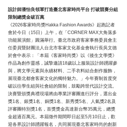
設計師潘怡良領軍打造臺北客家時尚平台 打破競賽分組
限制總獎金破百萬
《2026客家時尚獎Hakka Fashion Awards》起跑記者
會於今日（15日）上午，在「CORNER MAX大角落多
功能展演館」圓滿舉行。臺北市政府客家事務委員會主
任委員暨財團法人台北市客家文化基金會執行長吳文德
於會中表示：「本屆《客家時尚獎》以《後生文學獎》
作品為創作靈感，誠摯邀請18歲以上服裝設計師踴躍參
與，將文學元素與永續材料、二手衣料結合創作服飾，
展現臺北都會客家文化的獨特魅力。」今年賽制首度突
破以往學生組與社會組的限制，鼓勵跨世代設計交流。
決賽暨頒獎典禮現場將由專業評審團進行評分，選出金
獎1名、銀獎1名、銅獎1名、新秀獎5名、人氣獎2名及
評審團特別獎1名，首獎獎金高達新台幣35萬元，總獎
金超過百萬元。本屆徵件期間即日起至5月10日止，歡
迎各界設計師踴躍報名，共同展現臺北客家時尚的創新