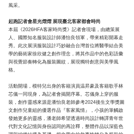
風采。
起跑記者會星光熠熠 展現臺北客家都會時尚
本屆《2026HFA客家時尚獎》記者會現場，由總策展
人、國際知名服裝設計師潘怡良領軍，帶來精彩開幕走
秀。此次展演服裝設計巧妙融合台灣首位將醫學結合美
學的藝術家徐欣健之創作理念，將其作品中的色彩語彙
與視覺節奏轉化為服裝圖紋，展現獨特創意與美學風
格。
活動開場，模特兒出身的客籍演員温昇豪及客籍歌手林
芯儀一同現身，為記者會揭開序幕。芯儀身上穿的服
裝，創作靈感來源是潘怡良老師參考2024後生文學獎圖
文創作兒童組的優選作品『客家風情』，小孩的筆觸啟
發她更多的靈感，潘老師希望透過時尚設計轉譯青年世
代對文化記憶與身份認同的再詮釋，整體作品以深藍色