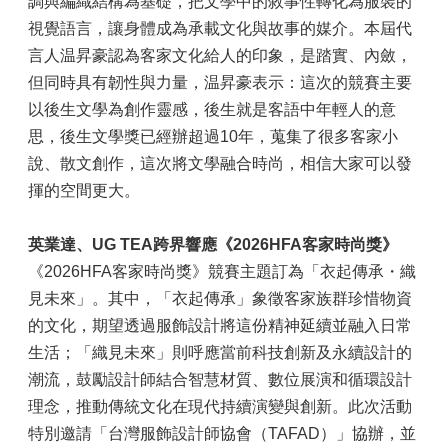
調與編織結構為基礎，把文學中的敘事性轉化為服裝的
視覺語言，讓身體成為承載文化與故事的媒介。本屆代
言人温昇豪認為客家文化給人的印象，是踏實、內斂，
但同時具有韌性與力量，温昇豪表示：這次的競賽主要
以後生文學為創作靈感，後生就是客語中年輕人的意
思，後生文學獎已經辦超過10年，蒐集了很多客家小
說、散文創作，這次將文學融合時尚，相信大家可以發
揮的空間更大。
英業達、UG TEA跨界響應《2026HFA客家時尚獎》
《2026HFA客家時尚獎》競賽主題訂為「衣起傳承・織
見未來」。其中，「衣起傳承」象徵客家族群珍惜物資
的文化，期望透過服飾設計將這份精神延續並融入日常
生活；「織見未來」則呼應當前科技創新及永續設計的
潮流，鼓勵設計師結合智慧材質、數位展演和循環設計
理念，推動傳統文化在現代持續演變與創新。此次活動
特別邀請「台灣服飾設計師協會（TAFAD）」協辦，並