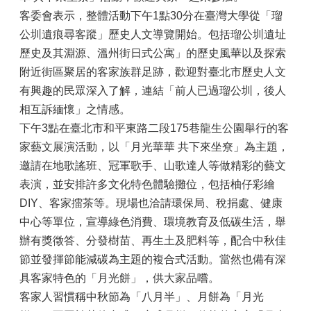
客委會表示，整體活動下午1點30分在臺灣大學從「瑠
公圳遺痕尋客蹤」歷史人文導覽開始。包括瑠公圳遺址
歷史及其淵源、溫州街日式公寓」的歷史風華以及探索
附近街區聚居的客家族群足跡，歡迎對臺北市歷史人文
有興趣的民眾深入了解，連結「前人已過瑠公圳，後人
相互訴緬懷」之情感。
下午3點在臺北市和平東路二段175巷龍生公園舉行的客
家藝文展演活動，以「月光華華 共下來坐尞」為主題，
邀請在地歌謠班、冠軍歌手、山歌達人等做精彩的藝文
表演，並安排許多文化特色體驗攤位，包括柚仔彩繪
DIY、客家擂茶等。現場也洽請環保局、稅捐處、健康
中心等單位，宣導綠色消費、環境教育及低碳生活，舉
辦有獎徵答、分發樹苗、再生土及肥料等，配合中秋佳
節並發揮節能減碳為主題的複合式活動。當然也備有深
具客家特色的「月光餅」，供大家品嚐。
客家人習慣稱中秋節為「八月半」、月餅為「月光