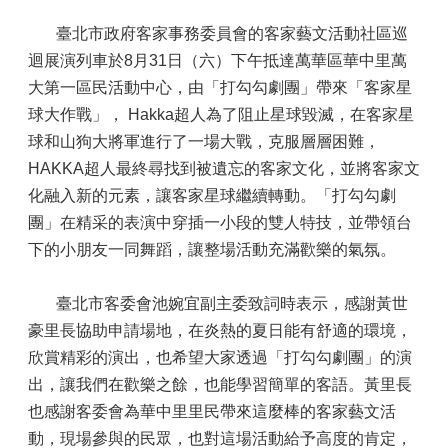
臺北市政府客家事務委員會的客家藝文活動社區巡
迴展演列車於8月31日（六）下午抵達萬華區華中里萬
大第一區民活動中心，由「打勾勾劇團」帶來「客家星
球大作戰」， Hakka超人為了阻止星球毀滅，在客家星
球和山狗大將軍進行了一場大戰，克服層層困難，
HAKKA超人最終尋找到被遺忘的客家文化，並將客家文
化融入新的元素，讓客家星球繼續轉動。「打勾勾劇
團」在精采的表演中穿插一小段的雙人特技，並帶領台
下的小朋友一同舞蹈，讓整場活動充滿歡樂的氣氛。
臺北市客委會池婉宜副主委致詞時表示，感謝黃世
豪里長協助申請場地，在炎熱的夏日能有舒適的環境，
欣賞精彩的演出，也希望大家透過「打勾勾劇團」的演
出，讓我們在歡樂之餘，也能學習簡單的客語。黃里長
也感謝客委會為華中里里民帶來這麼棒的客家藝文活
動，現場參與的民眾，也對這場活動給予高度的肯定，