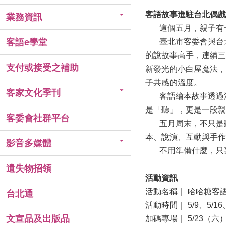
客語故事進駐台北偶戲
業務資訊
這個五月，親子有一
客語e學堂
臺北市客委會與台北
的說故事高手，連續三
支付或接受之補助
新發光的小白屋魔法，
子共感的溫度。
客家文化季刊
客語繪本故事透過活
是「聽」，更是一段親
客委會社群平台
五月周末，不只是聽
本、說演、互動與手作
影音多媒體
不用準備什麼，只要
遺失物招領
活動資訊
活動名稱｜ 哈哈糖客語
台北通
活動時間｜ 5/9、5/16、
文宣品及出版品
加碼專場｜ 5/23（六）