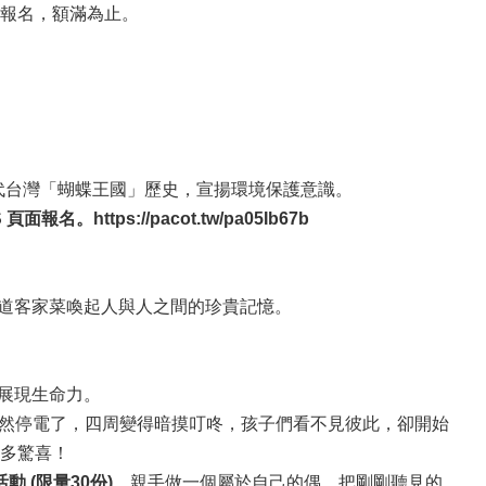
序報名，額滿為止。
年代台灣「蝴蝶王國」歷史，宣揚環境保護意識。
tps://pacot.tw/pa05Ib67b
道客家菜喚起人與人之間的珍貴記憶。
展現生命力。
突然停電了，四周變得暗摸叮咚，孩子們看不見彼此，卻開始
多驚喜！
 (限量30份)
。親手做一個屬於自己的偶，把剛剛聽見的