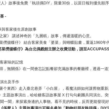
係麼人》故事後免費「執頭偶DIY」限量30份，以當日報到優先順
 -
故事與客家後生原創故事
之家》 講述神奇的「九層糕」故事，傳遞溫暖的心意。
菜僗揚蝶仔》 結合客家美食「婆菜」與蝴蝶貼畫，重返1960
揚蝶仔》為台北偶戲館主辦之收費活動，請至ACCUPASS 頁面報名。ht
內客家味的記憶
得，無關係》在一間會忘記點餐卻充滿故事的餐廳裡，透過一道
、演出及手作
著个東西》走入臺北巷弄「小白屋」，看魔法師如何讓舊物重新
》主題故事演出，哈哈糖客語故事屋 X 打勾勾劇團共同演出。
聞一聞」來探索身邊的人事物。看不見的時候，反而更能發現好
《係麼人》主題故事演出可報名參加「動物好朋友執頭偶」DIY活動