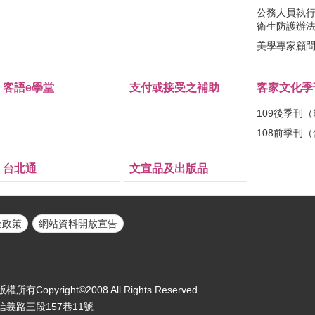
公務人員執
衛生防護辦
美學專家顧
客語e學堂
支付或接受之補助
客家文化季
109後季刊
108前季刊
台北通
文宣品及出版品
全政策
網站資料開放宣告
yright©2008 All Rights Reserved
區信義路三段157巷11號