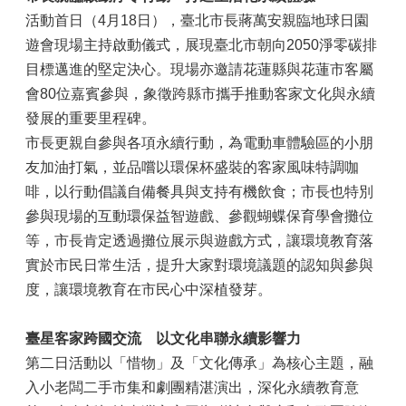
活動首日（4月18日），臺北市長蔣萬安親臨地球日園
遊會現場主持啟動儀式，展現臺北市朝向2050淨零碳排
目標邁進的堅定決心。現場亦邀請花蓮縣與花蓮市客屬
會80位嘉賓參與，象徵跨縣市攜手推動客家文化與永續
發展的重要里程碑。
市長更親自參與各項永續行動，為電動車體驗區的小朋
友加油打氣，並品嚐以環保杯盛裝的客家風味特調咖
啡，以行動倡議自備餐具與支持有機飲食；市長也特別
參與現場的互動環保益智遊戲、參觀蝴蝶保育學會攤位
等，市長肯定透過攤位展示與遊戲方式，讓環境教育落
實於市民日常生活，提升大家對環境議題的認知與參與
度，讓環境教育在市民心中深植發芽。
臺星客家跨國交流 以文化串聯永續影響力
第二日活動以「惜物」及「文化傳承」為核心主題，融
入小老闆二手市集和劇團精湛演出，深化永續教育意