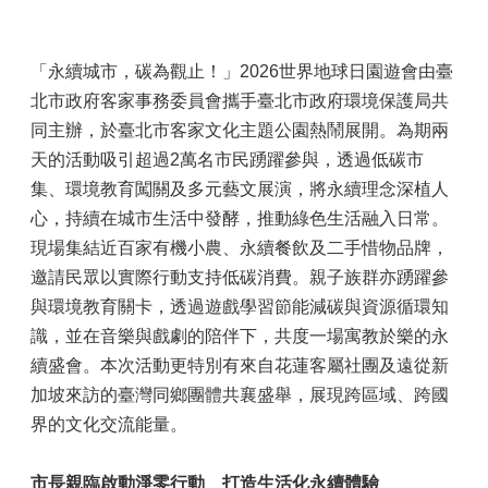
「永續城市，碳為觀止！」2026世界地球日園遊會由臺
北市政府客家事務委員會攜手臺北市政府環境保護局共
同主辦，於臺北市客家文化主題公園熱鬧展開。為期兩
天的活動吸引超過2萬名市民踴躍參與，透過低碳市
集、環境教育闖關及多元藝文展演，將永續理念深植人
心，持續在城市生活中發酵，推動綠色生活融入日常。
現場集結近百家有機小農、永續餐飲及二手惜物品牌，
邀請民眾以實際行動支持低碳消費。親子族群亦踴躍參
與環境教育關卡，透過遊戲學習節能減碳與資源循環知
識，並在音樂與戲劇的陪伴下，共度一場寓教於樂的永
續盛會。本次活動更特別有來自花蓮客屬社團及遠從新
加坡來訪的臺灣同鄉團體共襄盛舉，展現跨區域、跨國
界的文化交流能量。
市長親臨啟動淨零行動 打造生活化永續體驗