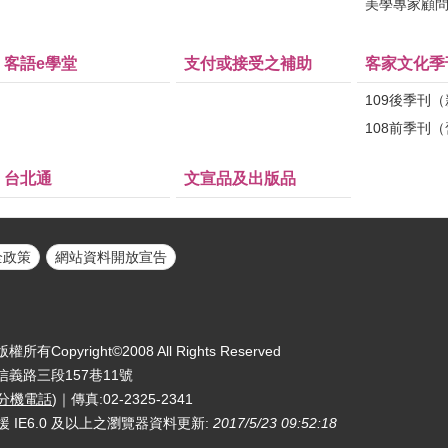
美學專家顧
客語e學堂
支付或接受之補助
客家文化季
109後季刊
108前季刊
台北通
文宣品及出版品
全政策
網站資料開放宣告
yright©2008 All Rights Reserved
區信義路三段157巷11號
分機電話
)｜傳真:02-2325-2341
援 IE6.0 及以上之瀏覽器
資料更新:
2017/5/23 09:52:18