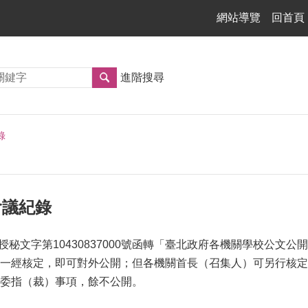
網站導覽
回首頁
進階搜尋
錄
管會議紀錄
府授秘文字第10430837000號函轉「臺北政府各機關學校公
一經核定，即可對外公開；但各機關首長（召集人）可另行核定
委指（裁）事項，餘不公開。