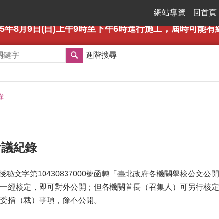
網站導覽
回首頁
年8月9日(日)上午9時至下午6時進行施工，屆時可能有網路瞬斷之情形
進階搜尋
錄
管會議紀錄
府授秘文字第10430837000號函轉「臺北政府各機關學校公
一經核定，即可對外公開；但各機關首長（召集人）可另行核定
委指（裁）事項，餘不公開。