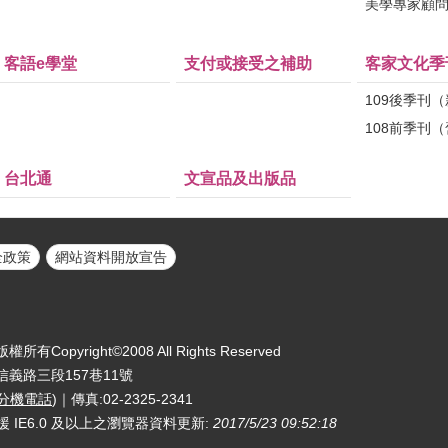
美學專家顧
客語e學堂
支付或接受之補助
客家文化季
109後季刊
108前季刊
台北通
文宣品及出版品
全政策
網站資料開放宣告
yright©2008 All Rights Reserved
區信義路三段157巷11號
分機電話
)｜傳真:02-2325-2341
援 IE6.0 及以上之瀏覽器
資料更新:
2017/5/23 09:52:18