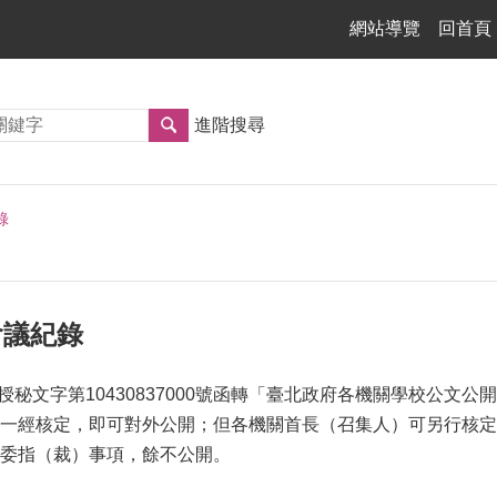
網站導覽
回首頁
進階搜尋
錄
管會議紀錄
府授秘文字第10430837000號函轉「臺北政府各機關學校公
一經核定，即可對外公開；但各機關首長（召集人）可另行核定
委指（裁）事項，餘不公開。