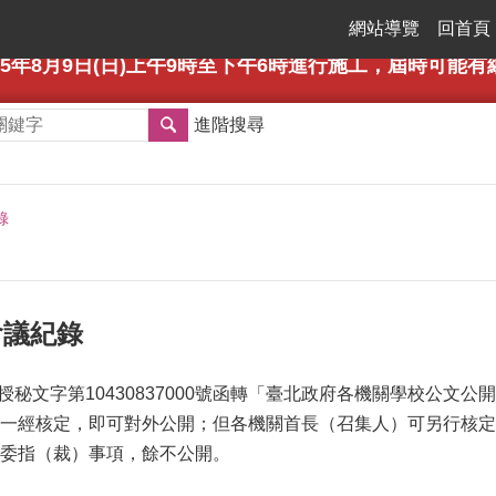
網站導覽
回首頁
年8月9日(日)上午9時至下午6時進行施工，屆時可能有網路瞬斷之情形
進階搜尋
錄
管會議紀錄
府授秘文字第10430837000號函轉「臺北政府各機關學校公
一經核定，即可對外公開；但各機關首長（召集人）可另行核定
委指（裁）事項，餘不公開。