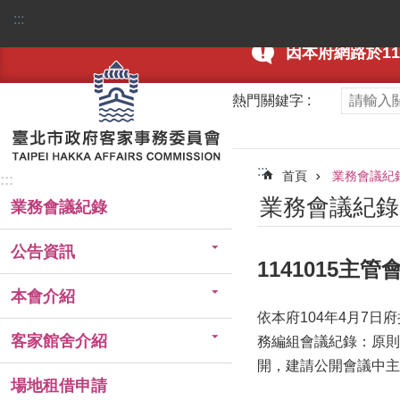
跳到主要內容區塊
:::
因本府網路於115
熱門關鍵字
:::
首頁
業務會議紀
:::
業務會議紀錄
業務會議紀錄
公告資訊
1141015主
本會介紹
依本府104年4月7日
客家館舍介紹
務編組會議紀錄：原則
開，建請公開會議中主
場地租借申請