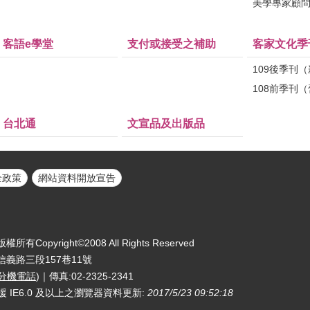
美學專家顧
客語e學堂
支付或接受之補助
客家文化季
109後季刊
108前季刊
台北通
文宣品及出版品
全政策
網站資料開放宣告
yright©2008 All Rights Reserved
區信義路三段157巷11號
分機電話
)｜傳真:02-2325-2341
援 IE6.0 及以上之瀏覽器
資料更新:
2017/5/23 09:52:18