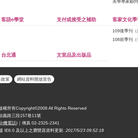
美學專家顧
客語e學堂
支付或接受之補助
客家文化季
109後季刊
108前季刊
台北通
文宣品及出版品
全政策
網站資料開放宣告
yright©2008 All Rights Reserved
區信義路三段157巷11號
分機電話
)｜傳真:02-2325-2341
援 IE6.0 及以上之瀏覽器
資料更新:
2017/5/23 09:52:18