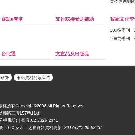
美學專家顧
客語e學堂
支付或接受之補助
客家文化季
109後季刊
108前季刊
台北通
文宣品及出版品
全政策
網站資料開放宣告
yright©2008 All Rights Reserved
區信義路三段157巷11號
分機電話
)｜傳真:02-2325-2341
援 IE6.0 及以上之瀏覽器
資料更新:
2017/5/23 09:52:18