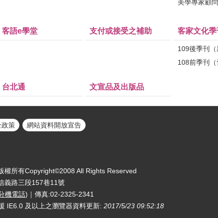
美學專家顧
客語e學堂
支付或接受之補助
客家文化季
109後季刊
108前季刊
台北通
文宣品及出版品
全政策
網站資料開放宣告
yright©2008 All Rights Reserved
區信義路三段157巷11號
分機電話
)｜傳真:02-2325-2341
援 IE6.0 及以上之瀏覽器
資料更新:
2017/5/23 09:52:18