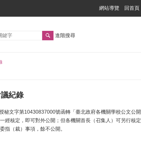
網站導覽
回首頁
進階搜尋
錄
管會議紀錄
府授秘文字第10430837000號函轉「臺北政府各機關學校公
一經核定，即可對外公開；但各機關首長（召集人）可另行核定
委指（裁）事項，餘不公開。