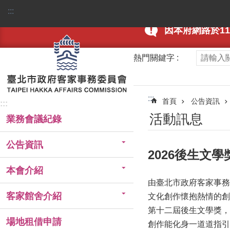
跳到主要內容區塊
:::
因本府網路於115
熱門關鍵字
:::
首頁
公告資訊
:::
活動訊息
業務會議紀錄
公告資訊
2026後生文
本會介紹
由臺北市政府客家事務委
客家館舍介紹
文化創作懷抱熱情的創
第十二屆後生文學獎，
場地租借申請
創作能化身一道道指引