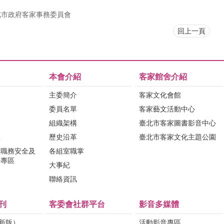
北市政府客家事務委員會
回上一頁
本會介紹
客家館舍介紹
主委簡介
客家文化會館
委員名單
客家藝文活動中心
組織架構
臺北市客家圖書影音中心
區
歷史沿革
臺北市客家文化主題公園
行職務安全及
各組室職掌
法專區
大事紀
問
聯絡資訊
刊
客委會社群平台
影音多媒體
（新版）
活動影音專區