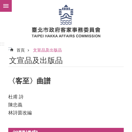
跳到主要內容區塊
:::
:::
首頁
文宣品及出版品
文宣品及出版品
〈客至〉曲譜
杜甫 詩
陳忠義
林詩茵改編