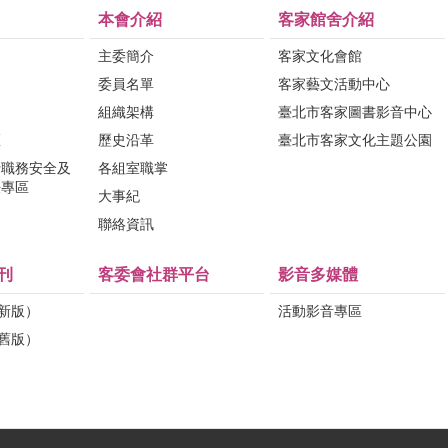
本會介紹
客家館舍介紹
主委簡介
客家文化會館
委員名單
客家藝文活動中心
組織架構
臺北市客家圖書影音中心
區
歷史沿革
臺北市客家文化主題公園
行職務安全及
各組室職掌
法專區
大事紀
問
聯絡資訊
刊
客委會社群平台
影音多媒體
（新版）
活動影音專區
（舊版）