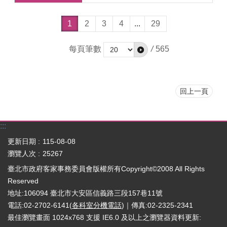
1
2
3
4
...
29
每頁筆數
/
565
回上一頁
:::
更新日期
115-08-08
瀏覽人次
25267
臺北市政府客家事務委員會版權所有Copyright©2008 All Rights
Reserved
地址:106094 臺北市大安區信義路三段157巷11號
電話:02-2702-6141(
各科室分機電話
)｜傳真:02-2325-2341
最佳瀏覽畫面 1024x768 支援 IE6.0 及以上之瀏覽器
資料更新: