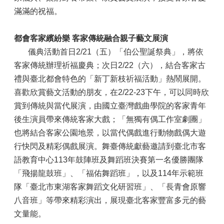
滿滿的祝福。
都會客家繽紛樂 客家傳統融合親子藝文展演
儀典活動首日2/21（五）「伯公聖誕祭典」，將依
客家傳統辦理祈福慶典；次日2/22（六），結合客家古
禮與臺北都會特色的「新丁新枝祈福活動」熱鬧展開。
喜歡欣賞藝文活動的朋友，在2/22-23下午，可以同時欣
賞到傳統與當代展演，由國立臺灣戲曲學院的客家青年
後生演員帶來傳統客家大戲；「無獨有偶工作室劇團」
也將結合客家公園地景，以當代偶戲進行動物戲偶大遊
行快閃及精彩偶戲展演。舞臺傳統獻藝邀請到臺北市客
語教育中心113年鼓陣班及舞蹈班決賽第一名優勝團隊
「飛揚龍鼓班」、「福佑舞蹈班」，以及114年示範班
隊「臺北市東湖客家舞蹈文化研習班」、「長青會原響
八音班」等帶來精彩演出，展現臺北客家豐富多元的藝
文量能。