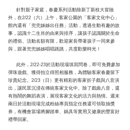
針對親子家庭，春慶系列活動除新丁新枝大冒險
外，在2/22（六）上午，客家公園的「客家文化中心」
館內還有「兜兜姊姊出任務」活動，透過生動有趣的故
事，認識十二生肖的由來與排序，讓孩子認識關於生命
的禮俗。活動名額有限，歡迎家長帶著孩子一同來參
與，跟著兜兜姊姊唱唱跳跳，共度歡樂時光！
此外，2/22-23於活動現場填寫問卷，即可免費參加
彈珠遊戲、獲得拍立得照相服務，為體驗客家春慶留下
珍貴紀念。2/23（日）更有精彩的客家折子戲與八音演
出，讓民眾沉浸在傳統客家文化中。除了戲曲八音，還
有熱鬧的舞蹈表演，展現客家文化的活力與熱情。週末
兩日於活動現場完成粉絲專頁指定任務還可領取抽獎
券，有機會當場將腳踏車、鍋具等實用又健康的豐富好
禮帶回家。