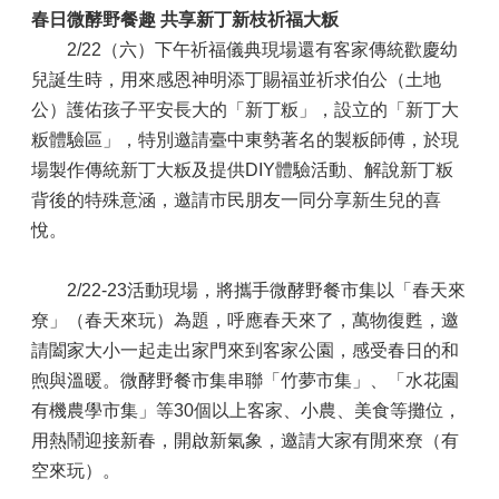
春日微酵野餐趣 共享新丁新枝祈福大粄
2/22（六）下午祈福儀典現場還有客家傳統歡慶幼
兒誕生時，用來感恩神明添丁賜福並祈求伯公（土地
公）護佑孩子平安長大的「新丁粄」，設立的「新丁大
粄體驗區」，特別邀請臺中東勢著名的製粄師傅，於現
場製作傳統新丁大粄及提供DIY體驗活動、解說新丁粄
背後的特殊意涵，邀請市民朋友一同分享新生兒的喜
悅。
2/22-23活動現場，將攜手微酵野餐市集以「春天來
尞」（春天來玩）為題，呼應春天來了，萬物復甦，邀
請闔家大小一起走出家門來到客家公園，感受春日的和
煦與溫暖。微酵野餐市集串聯「竹夢市集」、「水花園
有機農學市集」等30個以上客家、小農、美食等攤位，
用熱鬧迎接新春，開啟新氣象，邀請大家有閒來尞（有
空來玩）。