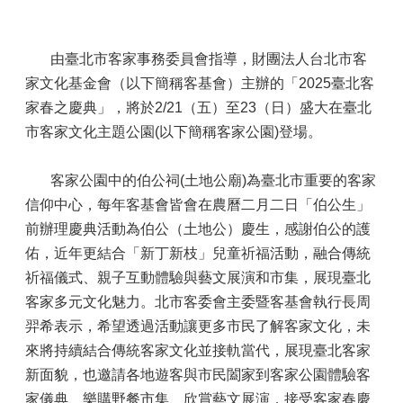
由臺北市客家事務委員會指導，財團法人台北市客
家文化基金會（以下簡稱客基會）主辦的「2025臺北客
家春之慶典」，將於2/21（五）至23（日）盛大在臺北
市客家文化主題公園(以下簡稱客家公園)登場。
客家公園中的伯公祠(土地公廟)為臺北市重要的客家
信仰中心，每年客基會皆會在農曆二月二日「伯公生」
前辦理慶典活動為伯公（土地公）慶生，感謝伯公的護
佑，近年更結合「新丁新枝」兒童祈福活動，融合傳統
祈福儀式、親子互動體驗與藝文展演和市集，展現臺北
客家多元文化魅力。北市客委會主委暨客基會執行長周
羿希表示，希望透過活動讓更多市民了解客家文化，未
來將持續結合傳統客家文化並接軌當代，展現臺北客家
新面貌，也邀請各地遊客與市民闔家到客家公園體驗客
家儀典、樂購野餐市集、欣賞藝文展演，接受客家春慶