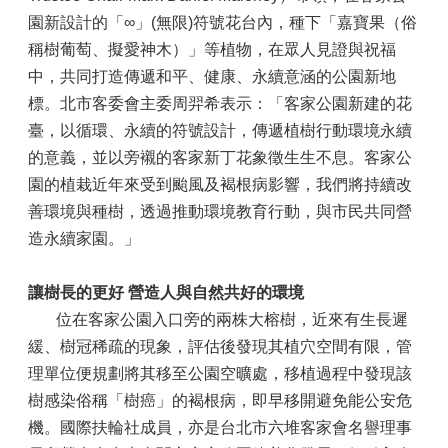
園新設計的「∞」(無限)符號花台內，種下「嘉寶果（俗
稱樹葡萄、擬愛神木）」等植物，在眾人見證與祝福
中，共同打造傳遞和平、健康、永續意涵的公園新地
標。北市客委會主委周羿希表示：「客家公園新建的花
臺，以循環、永續的符號設計，傳遞植樹行動環境永續
的意義，並以旁襯的客家新丁花象徵生生不息。客家公
園的植栽近年來受到颱風及褐根病影響，我們將持續改
善環境與種樹，透過推動環境教育行動，與市民共同營
造永續家園。」
讓樹長的更好 營造人與自然共好的環境
       位在客家公園入口旁的兩株大榕樹，近來有生長遲
緩、樹冠稀疏的現象，評估後發現其植穴空間有限，管
理單位便規劃將其移至公園空曠處，移植過程中發現該
樹感染俗稱「樹癌」的褐根病，即早移開避免能公安危
機。國際扶輪社成員，亦是台北市六堆客家會名譽理事