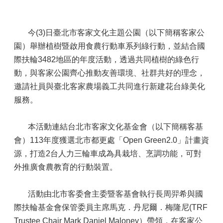
       今(3)日臺北市客家文化主題公園（以下簡稱客家公
園）舉辦植樹暨啟用食農行動車系列綠行動，並結合國
際扶輪3482地區的年度活動，透過共同植樹的綠色行
動，與客家公園齊心推動友善環境、社群共好的理念，
邀請社員與臺北客家農場義工共同進行新建花台綠美化
服務。
       本活動連結台北市客家文化基金會（以下簡稱客基
會）113年度獲選北市都更處「Open Green2.0」計畫資
源，打造2台人力三輪車成為具栽培、烹調功能，可對
外推廣食農教育的行動裝置。
       活動由北市客委會主委暨客基會執行長周羿希與國
際扶輪基金會保管委員主席馬克．丹尼爾．梅隆尼(TRF 
Trustee Chair Mark Daniel Maloney）帶領，在客家公