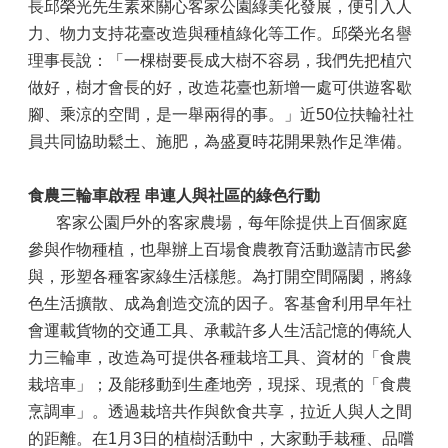
長邱榮光先生素來關心客家公園綠美化發展，便引入人
力、物力支持花臺改造與種植綠化等工作。邱榮光名譽
理事長說：「一棵樹要長成大樹不容易，我們先把植穴
做好，樹才會長的好，改造花臺也新增一處可供遊客歇
腳、乘涼的空間，是一舉兩得的事。」近50位扶輪社社
員共同協助鬆土、施肥，為盛夏時花開果熟作足準備。
食農三輪車啟程 串連人與社區的綠色行動
       客家公園戶外的客家農場，每年除提供上百個家庭
參與作物種植，也舉辦上百場食農教育活動邀請市民參
與，形塑各種客家綠生活樣態。為打開空間隔閡，將綠
色生活擴散、成為創造交流的因子。客基會利用早年社
會運載貨物的交通工具、承載許多人生活記憶的傳統人
力三輪車，改造為可提供各種栽培工具、資材的「食農
栽培車」；及能移動到生產地旁，現採、現煮的「食農
烹調車」。透過栽培共作與飲食共享，拉近人與人之間
的距離。在1月3日的植樹活動中，大家動手栽種、品嚐