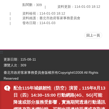
點閱數：
309
資料更新：114-01-03 18:12
資料檢視：114-01-03 18:12
資料維護：臺北市政府客家事務委員會
發布日期：114-01-03
回上一頁
:::
更新日期
115-08-11
瀏覽人次
309
臺北市政府客家事務委員會版權所有Copyright©2008 All Rights
Reserved
地址:106094 臺北市大安區信義路三段157巷11號
配合115年城鎮韌性（防空）演習，115年8月13
電話:02-2702-6141(
各科室分機電話
)｜傳真:02-2325-2341
日（四）14:30–15:00 行動網路(4G、5G)可能
最佳瀏覽畫面 1024x768 支援 IE6.0 及以上之瀏覽器
資料更新:
降速或部分服務受影響，實施期間透過行動通訊
2017/5/23 09:52:18