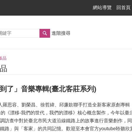
網站導覽
回首頁
進階搜尋
版品
品
站到了」音樂專輯(臺北客莊系列)
人羅思容、劉榮昌、徐哲緯、邱廉欽聯手打造全新客家原創專輯
輯的《漂移-我們的世代，我們的漂移》核心概念製作，今年以
調訪查中對於臺北市民大道沿線鐵路上的故事進行音樂創作，同
鐵路」與「客家」的共同記憶。歡迎至本會官方youtube聆聽欣