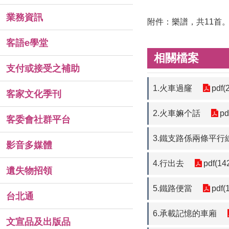
業務資訊
附件：樂譜，共11首
客語e學堂
相關檔案
支付或接受之補助
1.火車過窿
pdf(
客家文化季刊
2.火車嫲个話
pd
客委會社群平台
3.鐵支路係兩條平行
影音多媒體
4.行出去
pdf(14
遺失物招領
5.鐵路便當
pdf(
台北通
6.承載記憶的車廂
文宣品及出版品