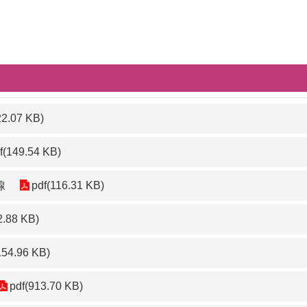
。
22.07 KB)
f(149.54 KB)
線
pdf(116.31 KB)
2.88 KB)
154.96 KB)
pdf(913.70 KB)