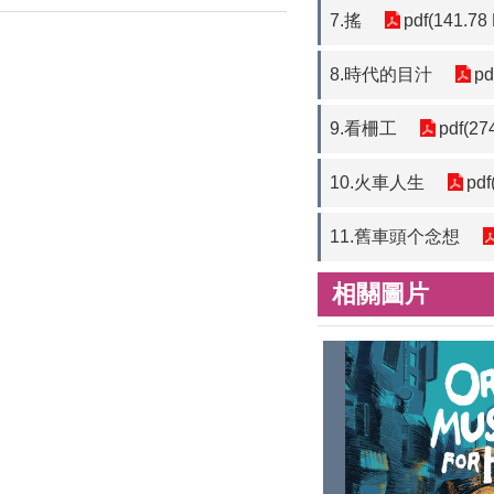
7.搖
pdf(141.78
8.時代的目汁
pd
9.看柵工
pdf(27
10.火車人生
pdf
11.舊車頭个念想
相關圖片