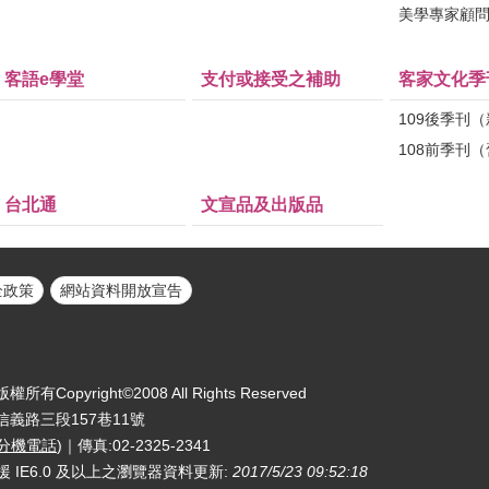
美學專家顧
客語e學堂
支付或接受之補助
客家文化季
109後季刊
108前季刊
台北通
文宣品及出版品
全政策
網站資料開放宣告
yright©2008 All Rights Reserved
區信義路三段157巷11號
分機電話
)｜傳真:02-2325-2341
援 IE6.0 及以上之瀏覽器
資料更新:
2017/5/23 09:52:18