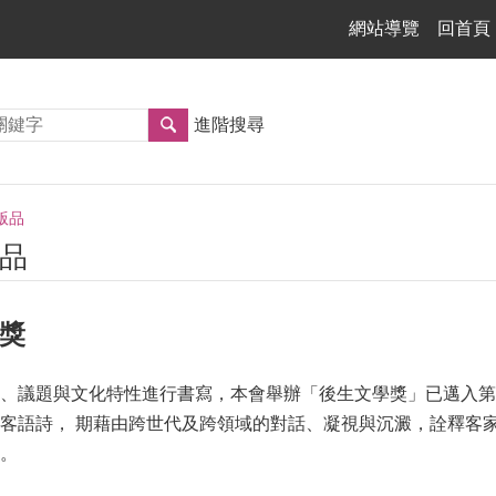
網站導覽
回首頁
進階搜尋
版品
品
學獎
、議題與文化特性進行書寫，本會舉辦「後生文學獎」已邁入第七
客語詩， 期藉由跨世代及跨領域的對話、凝視與沉澱，詮釋客
。