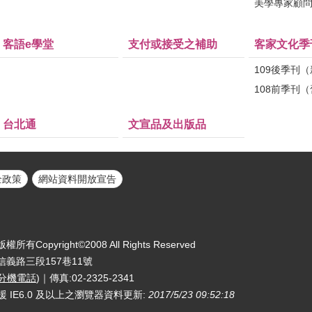
美學專家顧
客語e學堂
支付或接受之補助
客家文化季
109後季刊
108前季刊
台北通
文宣品及出版品
全政策
網站資料開放宣告
yright©2008 All Rights Reserved
區信義路三段157巷11號
分機電話
)｜傳真:02-2325-2341
援 IE6.0 及以上之瀏覽器
資料更新:
2017/5/23 09:52:18