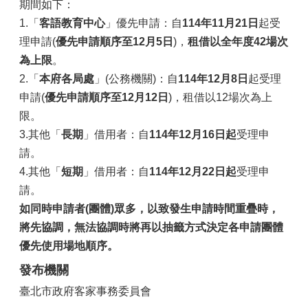
期間如下：
1.「
客語教育中心
」優先申請：自
114年11月21日
起受
理申請(
優先申請順序至12月5日
)，
租借以全年度42場次
為上限
。
2.「
本府各局處
」(公務機關)：自
114年12月8日
起受理
申請(
優先申請順序至12月12日
)，租借以12場次為上
限。
3.其他「
長期
」借用者：自
114年12月16日起
受理申
請。
4.其他「
短期
」借用者：自
114年12月22日起
受理申
請。
如同時申請者(團體)眾多，以致發生申請時間重疊時，
將先協調，無法協調時將再以抽籤方式決定各申請團體
優先使用場地順序。
發布機關
臺北市政府客家事務委員會