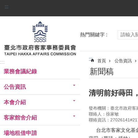
跳到主要內容區塊
:::
熱門關鍵字
:::
首頁
公告資訊
:::
新聞稿
業務會議紀錄
公告資訊
清明前好蒔田
本會介紹
發布機關：臺北市政府客
聯絡人：徐家敏
客家館舍介紹
聯絡資訊：27026141#21
台北市客家文化基金會
場地租借申請