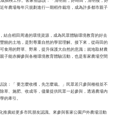
完成插秧工作。客家俗諺說：「清明前，好蒔田，清明後，好
近年農場每年只規劃進行一期稻作栽培，成為許多都市親子
，結合稻田周邊的環境資源，成為民眾體驗環境教育的好去
豐饒的土地，是對尊重自然的學習理解。接下來，從蒔田的
可食用的野草、野果，提升保護大自然的意識；就地取材農
親子能赤腳參與各種環境教育體驗活動，也是客家農場空間
話說：
「
要怎麼收穫，先怎麼栽。」民眾若只參與種植並不
除草、施肥、收成等，儘量提供民眾一起參與，透過農場內
學的牽引。
化推廣給更多市民朋友認識。來參與客家公園戶外農場活動