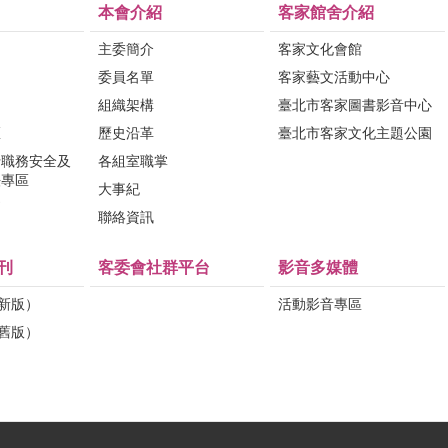
本會介紹
客家館舍介紹
主委簡介
客家文化會館
委員名單
客家藝文活動中心
組織架構
臺北市客家圖書影音中心
區
歷史沿革
臺北市客家文化主題公園
行職務安全及
各組室職掌
法專區
大事紀
問
聯絡資訊
刊
客委會社群平台
影音多媒體
（新版）
活動影音專區
（舊版）