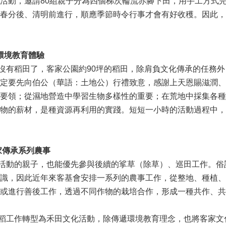
活動，邀請80組親子分為四個梯次輪流赤腳下田，用手工方式
春分後、清明前進行，順應季節時令行事才會有好收穫。因此，
環境教育體驗
有稻田了，客家公園約90坪的稻田，除肩負文化傳承的任務外
定要先向伯公（華語：土地公）行禮致意，感謝上天恩賜滋潤、
要領；從濕地營造中學習生物多樣性的重要；在荒地中採集各種
物的薪材，是種資源再利用的實踐。短短一小時的活動過程中，
家傳承系列農事
動的親子，也能優先參與後續的挲草（除草）、巡田工作。俗
識，因此近年來客基會安排一系列的農事工作，從整地、種植、
或進行善後工作，透過不同作物的栽培合作，形成一種共作、共
工作轉型為禾田文化活動，除傳遞環境教育理念，也將客家文