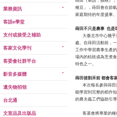
蒔田（華語：插秧）」
種豆」，蒔田會在節氣
業務資訊
家庭期待的年度盛事。
客語e學堂
蒔田不只是農事 也是
支付或接受之補助
大臺北市中心幾乎沒
處。在蒔田活動前，一
客家文化季刊
工作中學習農事生產的
場內的枯枝成為烹煮食
客委會社群平台
特色之一。
影音多媒體
蒔田後割禾前 都會客
本次報名參與蒔田活
遺失物招領
能學習到完整的稻作知
的農夫義工們協助引導
台北通
文宣品及出版品
客基會將專業的種稻