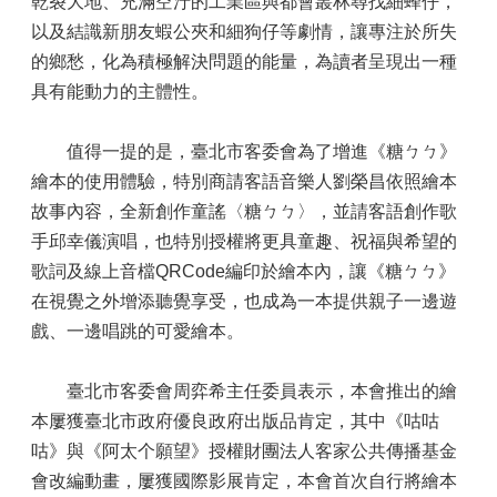
乾裂大地、充滿空汙的工業區與都會叢林尋找細蜂仔，
以及結識新朋友蝦公夾和細狗仔等劇情，讓專注於所失
的鄉愁，化為積極解決問題的能量，為讀者呈現出一種
具有能動力的主體性。
值得一提的是，臺北市客委會為了增進《糖ㄅㄅ》
繪本的使用體驗，特別商請客語音樂人劉榮昌依照繪本
故事內容，全新創作童謠〈糖ㄅㄅ〉，並請客語創作歌
手邱幸儀演唱，也特別授權將更具童趣、祝福與希望的
歌詞及線上音檔QRCode編印於繪本內，讓《糖ㄅㄅ》
在視覺之外增添聽覺享受，也成為一本提供親子一邊遊
戲、一邊唱跳的可愛繪本。
臺北市客委會周弈希主任委員表示，本會推出的繪
本屢獲臺北市政府優良政府出版品肯定，其中《咕咕
咕》與《阿太个願望》授權財團法人客家公共傳播基金
會改編動畫，屢獲國際影展肯定，本會首次自行將繪本