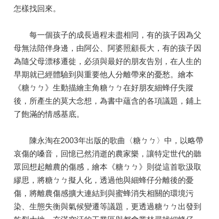
怎樣找回來。
每一個孩子的成長過程未盡相同，有的孩子因為父
母無法陪伴身邊，由阿公、阿婆照顧長大，有的孩子因
為隨父母漂移遷徙，必須與最好的朋友告別，在人生的
早期就已經體驗到與重要他人分離帶來的憂愁。繪本
《糖ㄅㄅ》生動描繪主角糖ㄅㄅ在好朋友細蜂仔失蹤
後，所產生的莫大念想，為書中蘊含的各項議題，鋪上
了飽滿的情感基底。
陳永淘在2003年出版的歌曲〈糖ㄅㄅ〉中，以略帶
哀傷的嗓音，回憶已然消逝的農家樂，讓特定世代的聽
眾回想起離農的傷感，繪本《糖ㄅㄅ》則從這首歌汲取
繆思，將糖ㄅㄅ擬人化，透過他與細蜂仔分離後的憂
傷，將離農傷感擴大連結到與蜜蜂消失相關的環境污
染、生態失衡與氣候變遷等議題，更透過糖ㄅㄅ出發到