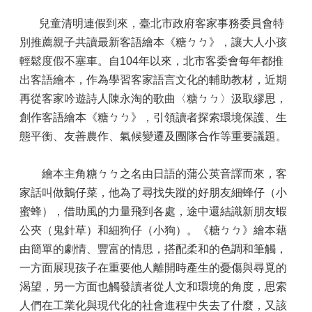
兒童清明連假到來，臺北市政府客家事務委員會特
別推薦親子共讀最新客語繪本《糖ㄅㄅ》，讓大人小孩
輕鬆度假不塞車。自104年以來，北市客委會每年都推
出客語繪本，作為學習客家語言文化的輔助教材，近期
再從客家吟遊詩人陳永淘的歌曲〈糖ㄅㄅ〉汲取繆思，
創作客語繪本《糖ㄅㄅ》，引領讀者探索環境保護、生
態平衡、友善農作、氣候變遷及團隊合作等重要議題。
繪本主角糖ㄅㄅ之名由日語的蒲公英音譯而來，客
家話叫做鵝仔菜，他為了尋找失蹤的好朋友細蜂仔（小
蜜蜂），借助風的力量飛到各處，途中還結識新朋友蝦
公夾（鬼針草）和細狗仔（小狗）。《糖ㄅㄅ》繪本藉
由簡單的劇情、豐富的情思，搭配柔和的色調和筆觸，
一方面展現孩子在重要他人離開時產生的憂傷與尋覓的
渴望，另一方面也觸發讀者從人文和環境的角度，思索
人們在工業化與現代化的社會進程中失去了什麼，又該