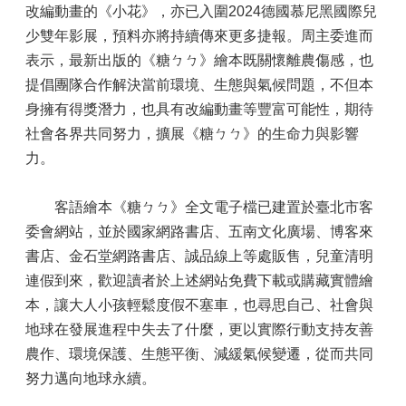
改編動畫的《小花》，亦已入圍2024德國慕尼黑國際兒
少雙年影展，預料亦將持續傳來更多捷報。周主委進而
表示，最新出版的《糖ㄅㄅ》繪本既關懷離農傷感，也
提倡團隊合作解決當前環境、生態與氣候問題，不但本
身擁有得獎潛力，也具有改編動畫等豐富可能性，期待
社會各界共同努力，擴展《糖ㄅㄅ》的生命力與影響
力。
客語繪本《糖ㄅㄅ》全文電子檔已建置於臺北市客
委會網站，並於國家網路書店、五南文化廣場、博客來
書店、金石堂網路書店、誠品線上等處販售，兒童清明
連假到來，歡迎讀者於上述網站免費下載或購藏實體繪
本，讓大人小孩輕鬆度假不塞車，也尋思自己、社會與
地球在發展進程中失去了什麼，更以實際行動支持友善
農作、環境保護、生態平衡、減緩氣候變遷，從而共同
努力邁向地球永續。