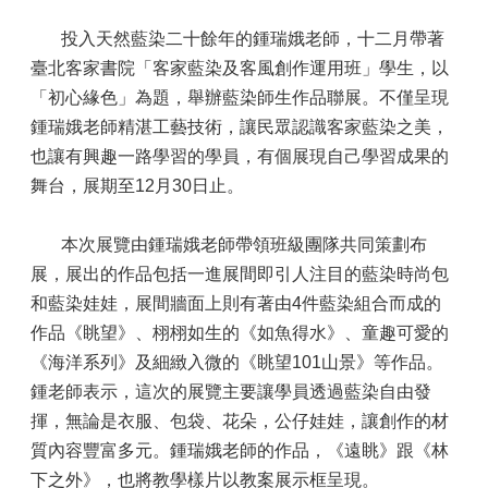
投入天然藍染二十餘年的鍾瑞娥老師，十二月帶著
臺北客家書院「客家藍染及客風創作運用班」學生，以
「初心緣色」為題，舉辦藍染師生作品聯展。不僅呈現
鍾瑞娥老師精湛工藝技術，讓民眾認識客家藍染之美，
也讓有興趣一路學習的學員，有個展現自己學習成果的
舞台，展期至12月30日止。
本次展覽由鍾瑞娥老師帶領班級團隊共同策劃布
展，展出的作品包括一進展間即引人注目的藍染時尚包
和藍染娃娃，展間牆面上則有著由4件藍染組合而成的
作品《眺望》、栩栩如生的《如魚得水》、童趣可愛的
《海洋系列》及細緻入微的《眺望101山景》等作品。
鍾老師表示，這次的展覽主要讓學員透過藍染自由發
揮，無論是衣服、包袋、花朵，公仔娃娃，讓創作的材
質內容豐富多元。鍾瑞娥老師的作品，《遠眺》跟《林
下之外》，也將教學樣片以教案展示框呈現。