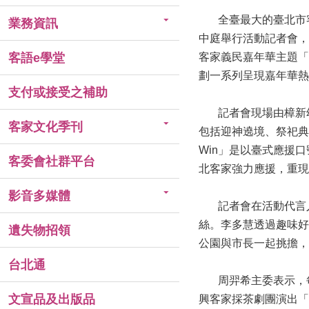
全臺最大的臺北市客家
業務資訊
中庭舉行活動記者會，
客語e學堂
客家義民嘉年華主題「T
劃一系列呈現嘉年華熱
支付或接受之補助
記者會現場由樟新幼
客家文化季刊
包括迎神遶境、祭祀典禮
Win」是以臺式應援
客委會社群平台
北客家強力應援，重現
影音多媒體
記者會在活動代言人
絲。李多慧透過趣味好
遺失物招領
公園與市長一起挑擔，
台北通
周羿希主委表示，每
文宣品及出版品
興客家採茶劇團演出「