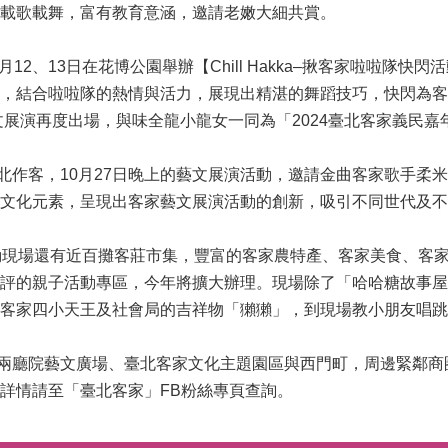
載歌載舞，富有教育意涵，邀請老嫩大細共賞。
2、13日在花博公園舉辦【Chill Hakka–揪客家啦啦隊
，結合啦啦隊的熱情與活力，展現出精湛的舞蹈技巧，快閃為客
藝文展演再度出場，與味全龍小龍女一同為「2024臺北客家義民
客，10月27日晚上的藝文展演活動，邀請金曲客家歌手柔米
文化元素，呈現出客家藝文展演活動的創新，吸引不同世代及不
動現場還有近百攤客莊市集，豐富的客家農特產、客家美食、客
評的親子活動專區，今年將擴大辦理。現場除了「哈哈糖故事屋
客家四小天王及社會局的吉祥物「獺獺」，到現場教小朋友唱跳
廳院藝文廣場、臺北客家文化主題園區與西門町，周邊緊鄰商
詳情請至「臺北客家」FB粉絲專頁查詢。