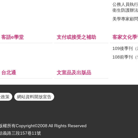
公務人員執
衛生防護辦
美學專家顧
客語e學堂
支付或接受之補助
客家文化季
109後季刊
108前季刊
台北通
文宣品及出版品
全政策
網站資料開放宣告
yright©2008 All Rights Reserved
區信義路三段157巷11號