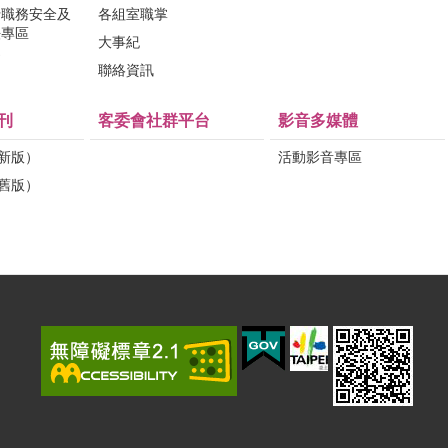
行職務安全及
各組室職掌
法專區
大事紀
問
聯絡資訊
刊
客委會社群平台
影音多媒體
（新版）
活動影音專區
（舊版）