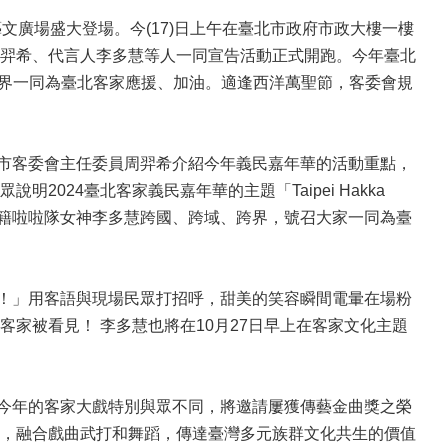
文廣場盛大登場。今(17)日上午在臺北市政府市政大樓一樓
羿希、代言人李多慧等人一同宣告活動正式開跑。今年臺北
要號召各界一同為臺北客家應援、加油。適逢西洋萬聖節，客委會規
市客委會主任委員周羿希介紹今年義民嘉年華的活動重點，
024臺北客家義民嘉年華的主題「Taipei Hakka
韓籍啦啦隊女神李多慧跨國、跨域、跨界，號召大家一同為臺
！」用客語與現場民眾打招呼，甜美的笑容瞬間電暈在場粉
家被看見！ 李多慧也將在10月27日早上在客家文化主題
今年的客家大戲特別與眾不同，將邀請屢獲傳藝金曲獎之榮
，融合戲曲武打和舞蹈，傳達臺灣多元族群文化共生的價值