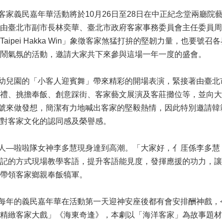
義民嘉年華活動將於10月26日至28日在中正紀念堂兩廳院藝
由臺北市副市長林奕華、臺北市政府客家事務委員會主任委員周
aipei Hakka Win」象徵客家煞猛打拚的堅韌力量，也
鬧氣氛的活動，邀請大家共下來參與這場一年一度的盛會。
兒園的「小客人迎賓舞」帶來精彩的開場表演，緊接著由臺北
、挑擔奉飯、創意踩街、客家藝文展演及客莊攤位等，並向大眾說明2
口號來做發想，簡潔有力地喊出客家的堅毅熱情，因此特別邀請
對客家文化的認同感及榮譽感。
—啦啦隊女神李多慧現身達到高潮。「大家好，亻厓係李多慧
記的方式現場教學客語，提升客語能見度，發揮應援的功力，讓客
帶領客家鄉親奉飯犒軍。
年的義民嘉年華在活動第一天迎神安座後都有會安排酬神戲，
精緻客家大戲」《海東奇逢》，本劇以「海洋客家」為故事題材