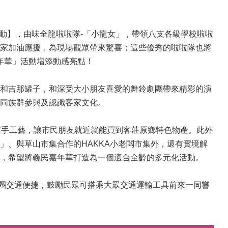
快閃活動】，由味全龍啦啦隊-「小龍女」，帶領八支各級學校啦啦
家加油應援，為現場觀眾帶來驚喜；這些優秀的啦啦隊也將
嘉年華」活動增添動感亮點！
和吉那罐子，和深受大小朋友喜愛的舞鈴劇團帶來精彩的演
同族群參與及認識客家文化。
家手工藝，讓市民朋友就近就能買到客莊原鄉特色物產。此外
」、與草山市集合作的HAKKA小老闆市集外，還有實境解
，希望將義民嘉年華打造為一個適合全齡的多元化活動。
圈交通便捷，鼓勵民眾可搭乘大眾交通運輸工具前來一同響