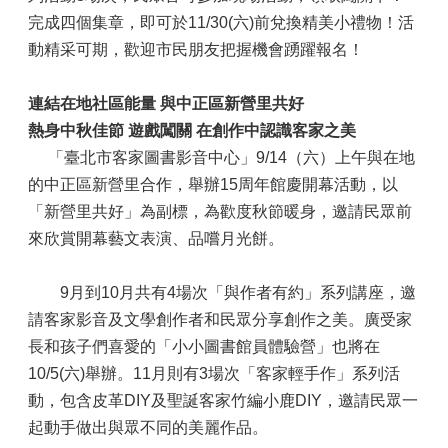
完成四個集章，即可於11/30(六)前兌換精美小禮物！活
動精采可期，歡迎市民朋友把握機會踴躍報名！
連結在地社區能量 與中正區新營里共好
熱身中秋佳節 遊戲闖關 在創作中認識客家之美
「臺北市客家圖書影音中心」9/14（六）上午與在地
的中正區新營里合作，舉辦15周年館慶開幕活動，以
「新營里共好」為副標，為歡度秋節暖身，邀請民眾前
來欣賞開幕藝文表演、品嚐月光餅。
9月到10月共有4場次「與作者有約」系列講座，邀
請客家影音及文學創作者和民眾分享創作之美。廣受家
長和孩子們喜愛的「小小圖書館員體驗營」也將在
10/5(六)舉辦。11月則有3場次「客家輕手作」系列活
動，包含皮革DIY及聖誕客家竹編小鹿DIY，邀請民眾一
起動手做出與眾不同的美麗作品。