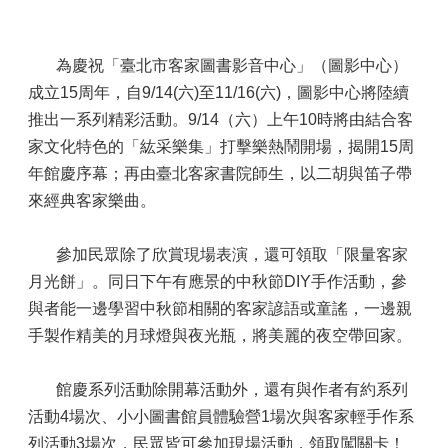
為慶祝「臺北市客家圖書影音中心」（圖影中心）
成立15周年，自9/14(六)至11/16(六)，圖影中心將陸續
推出一系列精彩活動。9/14（六）上午10時將由結合客
家文化特色的「紘采樂集」打擊樂熱鬧開場，揭開15周
年館慶序幕；再由臺北客家書院師生，以二胡與笛子帶
來經典客家樂曲。
參加民眾除了欣賞現場表演，還可領取「限量客家
月光餅」。同日下午有應景的中秋節DIY手作活動，參
與者能一邊學習中秋節相關的客家諺語或童謠，一邊親
手製作精美的月球燈與夜光瓶，將美麗的夜空帶回家。
館慶系列活動除開幕活動外，還有與作者有約系列
活動4場次、小小圖書館員體驗營1場次與客家輕手作系
列活動3場次，民眾皆可參加現場活動，領取闖關卡！