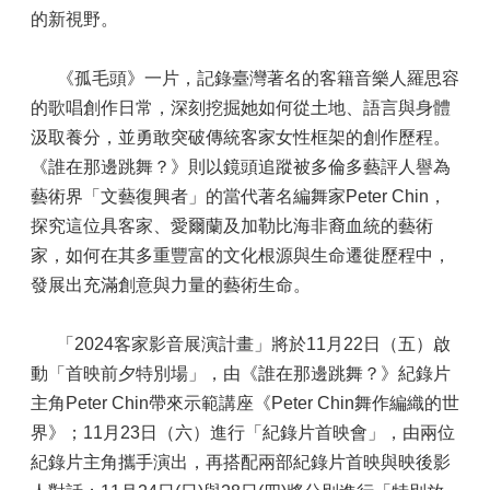
的新視野。
《孤毛頭》一片，記錄臺灣著名的客籍音樂人羅思容
的歌唱創作日常，深刻挖掘她如何從土地、語言與身體
汲取養分，並勇敢突破傳統客家女性框架的創作歷程。
《誰在那邊跳舞？》則以鏡頭追蹤被多倫多藝評人譽為
藝術界「文藝復興者」的當代著名編舞家Peter Chin，
探究這位具客家、愛爾蘭及加勒比海非裔血統的藝術
家，如何在其多重豐富的文化根源與生命遷徙歷程中，
發展出充滿創意與力量的藝術生命。
「2024客家影音展演計畫」將於11月22日（五）啟
動「首映前夕特別場」，由《誰在那邊跳舞？》紀錄片
主角Peter Chin帶來示範講座《Peter Chin舞作編織的世
界》；11月23日（六）進行「紀錄片首映會」，由兩位
紀錄片主角攜手演出，再搭配兩部紀錄片首映與映後影