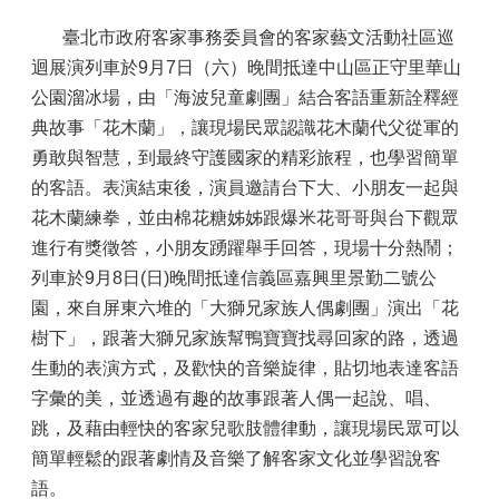
臺北市政府客家事務委員會的客家藝文活動社區巡
迴展演列車於9月7日（六）晚間抵達中山區正守里華山
公園溜冰場，由「海波兒童劇團」結合客語重新詮釋經
典故事「花木蘭」，讓現場民眾認識花木蘭代父從軍的
勇敢與智慧，到最終守護國家的精彩旅程，也學習簡單
的客語。表演結束後，演員邀請台下大、小朋友一起與
花木蘭練拳，並由棉花糖姊姊跟爆米花哥哥與台下觀眾
進行有獎徵答，小朋友踴躍舉手回答，現場十分熱鬧；
列車於9月8日(日)晚間抵達信義區嘉興里景勤二號公
園，來自屏東六堆的「大獅兄家族人偶劇團」演出「花
樹下」，跟著大獅兄家族幫鴨寶寶找尋回家的路，透過
生動的表演方式，及歡快的音樂旋律，貼切地表達客語
字彙的美，並透過有趣的故事跟著人偶一起說、唱、
跳，及藉由輕快的客家兒歌肢體律動，讓現場民眾可以
簡單輕鬆的跟著劇情及音樂了解客家文化並學習說客
語。