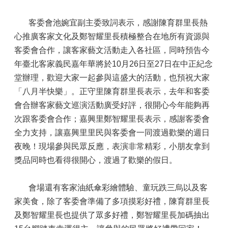
客委會池婉宜副主委致詞表示，感謝陳育群里長熱
心推廣客家文化及鄭智耀里長積極整合在地所有資源與
客委會合作，讓客家藝文活動走入各社區，同時預告今
年臺北客家義民嘉年華將於10月26日至27日在中正紀念
堂辦理，歡迎大家一起參與這盛大的活動，也預祝大家
「八月半快樂」。正守里陳育群里長表示，去年和客委
會合辦客家藝文巡演活動廣受好評，很開心今年能夠再
次跟客委會合作；嘉興里鄭智耀里長表示，感謝客委會
全力支持，讓嘉興里里民與客委會一同渡過歡樂的週日
夜晚！現場參與民眾反應，表演非常精彩，小朋友拿到
獎品同時也看得很開心，渡過了歡樂的假日。
會場還有客家油紙傘彩繪體驗、童玩跌三烏以及客
家美食，除了客委會準備了多項摸彩好禮，陳育群里長
及鄭智耀里長也提供了眾多好禮，鄭智耀里長加碼抽出