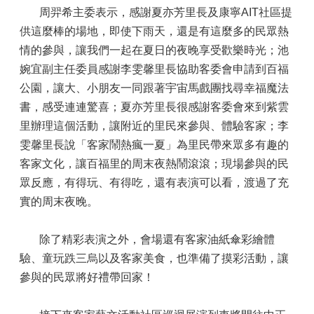
周羿希主委表示，感謝夏亦芳里長及康寧AIT社區提
供這麼棒的場地，即使下雨天，還是有這麼多的民眾熱
情的參與，讓我們一起在夏日的夜晚享受歡樂時光；池
婉宜副主任委員感謝李雯馨里長協助客委會申請到百福
公園，讓大、小朋友一同跟著宇宙馬戲團找尋幸福魔法
書，感受連連驚喜；夏亦芳里長很感謝客委會來到紫雲
里辦理這個活動，讓附近的里民來參與、體驗客家；李
雯馨里長說「客家鬧熱瘋一夏」為里民帶來眾多有趣的
客家文化，讓百福里的周末夜熱鬧滾滾；現場參與的民
眾反應，有得玩、有得吃，還有表演可以看，渡過了充
實的周末夜晚。
除了精彩表演之外，會場還有客家油紙傘彩繪體
驗、童玩跌三烏以及客家美食，也準備了摸彩活動，讓
參與的民眾將好禮帶回家！