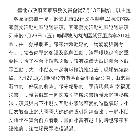
臺北市政府客家事務委員會從7月13日開始，以主題
「客家鬧熱瘋一夏」於臺北市12行政區舉辦12場次的客
家藝文活動社區巡迴展演。客家藝文活動社區巡迴展演
列車於7月26日（五）晚間駛入內湖區紫雲里康寧AIT社
區，由「蘋果劇團」帶來活潑輕鬆的「嬌滴滴與髒兮
兮」，結合簡單的客語及戲劇互動，詮釋環境保育的重
要性，除了在台上演戲之餘，還有準備大型球跟台下觀
眾互動，大、小朋友一起將球輪流推出去，現場氣氛熱
絡。7月27日(六)晚間於南港區百福里百福公園，由來自
新竹的「好玩的劇團」帶來精彩的「宇宙馬戲團-幸福魔
法書」，帶著觀眾一同探索幸福魔法書所帶來的神秘魔
法，演員與台下小朋友互動並贈送可愛的造型氣球，小
朋友被台上的大哥哥大姊姊們吸引到舞台邊，一群小朋
友蹲坐在舞台前方看劇，畫面相當有趣！同時也帶來客
語推廣，讓在場民眾收穫滿滿。