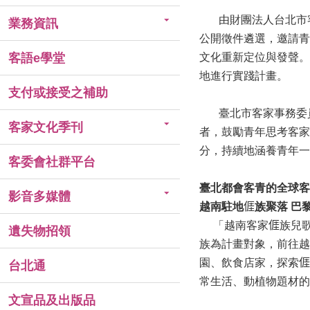
由財團法人台北市客家
業務資訊
公開徵件遴選，邀請青
客語e學堂
文化重新定位與發聲。
地進行實踐計畫。
支付或接受之補助
臺北市客家事務委員
客家文化季刊
者，鼓勵青年思考客家
分，持續地涵養青年一
客委會社群平台
臺北都會客青的全球客
影音多媒體
越南駐地
𠊎
族聚落 巴
「越南客家𠊎族兒歌
遺失物招領
族為計畫對象，前往越
園、飲食店家，探索
台北通
常生活、動植物題材的
文宣品及出版品