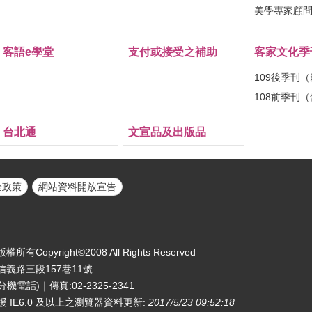
美學專家顧
客語e學堂
支付或接受之補助
客家文化季
109後季刊
108前季刊
台北通
文宣品及出版品
全政策
網站資料開放宣告
yright©2008 All Rights Reserved
區信義路三段157巷11號
分機電話
)｜傳真:02-2325-2341
援 IE6.0 及以上之瀏覽器
資料更新:
2017/5/23 09:52:18