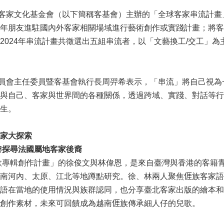
文化基金會（以下簡稱客基會）主辦的「全球客家串流計畫」（
年朋友進駐國內外客家相關場域進行藝術創作或實踐計畫；將客
2024年串流計畫共徵選出五組串流者，以「文藝換工/交工」
會主任委員暨客基會執行長周羿希表示，「串流」將自己視為
與自己、客家與世界間的各種關係，透過跨域、實踐、對話等行
生。
家大探索
黎探尋法國屬地客家後裔
專輯創作計畫」的徐俊文與林偉恩，是來自臺灣與香港的客籍青年。
南河內、太原、江北等地蹲點研究。徐、林兩人聚焦𠊎族客家
語在當地的使用情況與族群認同，也分享臺北客家出版的繪本和
創作素材，未來可回饋成為越南𠊎族傳承細人仔的兒歌。