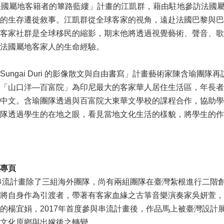
法國屬地客籍者的篳路藍縷」計畫的江凱群，藉由駐地參訪法國
的生存遷徙敘事。江凱群從全球客家的視角，遠赴法國巴黎與巴
客家社群是全球移民的縮影，期末他將透過視覺藝術、聲音、歌
法國屬地客家人的生命經驗。
ngai Duri 的影像散文與自由書寫」計畫藝術家陳含瑜團隊再訪
「山口洋—百富院」為印尼最大的客家華人居住生活區，年長者
中文。含瑜團隊透過與百富院大東華文學校的課程合作，協助學
隊透過學生的在地之眼，看見當地文化生活的樣貌，將學生的作
專頁
流計畫除了三組海外團隊，尚有兩組團隊在臺灣紮根進行二階創
將自身作為引渡者，帶著有客家血緣之古箏音樂演奏家吳妍萱，
的楊宜娟，2017年首度參與串流計畫後，作品馬上被臺灣設計
家文化原鄉與出嫁後之轉變。