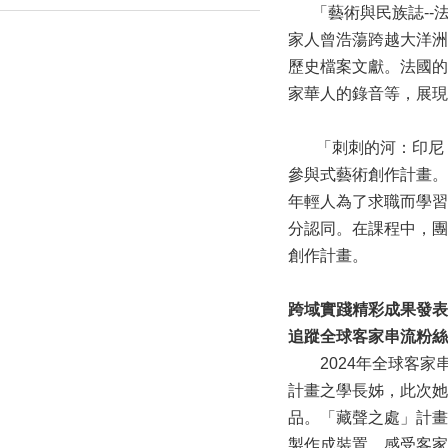
「藝術與民族誌--
家人曾浩蕩跨越大洋洲
歷史檔案文獻。法國的
家華人的錄音等，展現
「刺刺的河：印尼 Su
參與式藝術創作計畫。
年輕人為了求職而學習
分認同。在課程中，團
創作計畫。
跨域實踐精彩成果發表
追蹤全球客家串流粉絲
2024年全球客家串
計畫之學長姊，此次她
品。「藏聲之處」計畫
製作成裝置，感受客