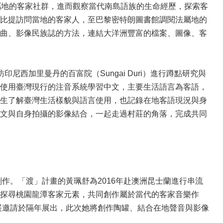
屬地的客家社群，進而觀察當代南島語族的生命經歷，探索客
比提訪問當地的客家人，至巴黎密特朗圖書館調閱法屬地的
曲、影像民族誌的方法，連結大洋洲豐富的檔案、圖像、客
印尼西加里曼丹的百富院（Sungai Duri）進行蹲點研究與
使用臺灣現行的注音系統學習中文，主要生活語言為客語，
生了解臺灣生活樣貌與語言使用，也記錄在地客語現況與身
文與自身拍攝的影像結合，一起走過村莊的角落，完成共同
作。「渡」計畫的黃珮舒為2016年赴澳洲昆士蘭進行串流
探尋桃園龍潭客家元素，共同創作屬於當代的客家音樂作
展邀請於隔年展出，此次她將創作陶罐、結合在地聲音與影像