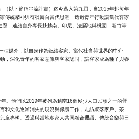
以下簡稱串流計畫）迄今邁入第九屆，自2015年起每年
家傳統精神與符號轉向當代思潮，透過青年行動讓當代客家
為主題，連結自身專長赴越南、印尼、法屬地與桃園、新竹等
一種媒介，以自身作為鏈結客家、當代社會與世界的中介
動，深化青年的客家意識與客家認同，讓客家成為種子與養
他們以2019年被列為越南16個極少人口民族之一的𠊎
語言和文化逐漸消失的現況與保護工作，走訪聚落家戶、茶
兒童專輯。透過與當地客家人共同融合𠊎語、傳統音樂與日