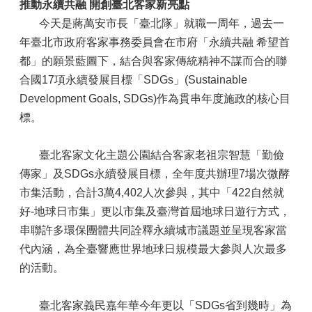
推動永續共融 開創臺北客家新亮點
今天是蔣萬安市長「臺北隊」就職一周年，過去一
年臺北市政府客家事務委員會在市府「永續共融 希望首
都」的願景藍圖下，結合與客家傳統精神不謀而合的聯
合國17項永續發展目標「SDGs」(Sustainable
Development Goals, SDGs)作為貫串年度施政的核心目
標。
臺北客家文化主題公園結合客家老祖宗智慧「勤儉
傳家」及SDGs永續發展目標，全年度共辦理7場次微酵
市集活動，合計3萬4,402人次參與，其中「422自然就
好-地球日市集」更以市集及臺灣首屆地球日遊行方式，
串聯許多環保團體共同詮釋永續城市議題並呈現客家當
代內涵，為全臺響應世界地球日規模最大參與人次最多
的活動。
臺北客家義民嘉年華今年更以「SDGs省到幾時」為