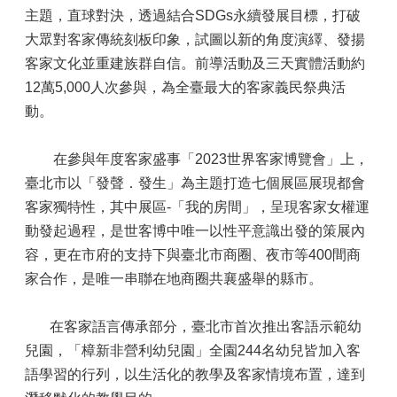
主題，直球對決，透過結合SDGs永續發展目標，打破
大眾對客家傳統刻板印象，試圖以新的角度演繹、發揚
客家文化並重建族群自信。前導活動及三天實體活動約
12萬5,000人次參與，為全臺最大的客家義民祭典活
動。
在參與年度客家盛事「2023世界客家博覽會」上，
臺北市以「發聲．發生」為主題打造七個展區展現都會
客家獨特性，其中展區-「我的房間」，呈現客家女權運
動發起過程，是世客博中唯一以性平意識出發的策展內
容，更在市府的支持下與臺北市商圈、夜市等400間商
家合作，是唯一串聯在地商圈共襄盛舉的縣市。
在客家語言傳承部分，臺北市首次推出客語示範幼
兒園，「樟新非營利幼兒園」全園244名幼兒皆加入客
語學習的行列，以生活化的教學及客家情境布置，達到